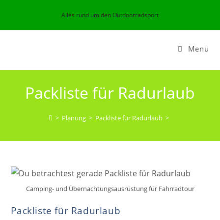
Zum
Alles rund um den Outdoorradsport
Inhalt
springen
Menü
Packliste für Radurlaub
>
Planung
>
Packliste für Radurlaub
>
Camping- und Übernachtungsausrüstung für Fahrradtour
Packliste für Radurlaub