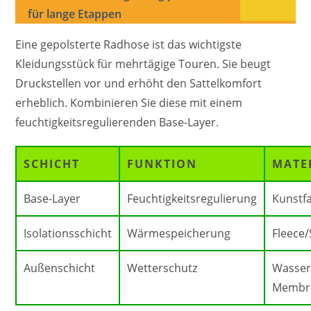
für lange Etappen
Eine gepolsterte Radhose ist das wichtigste
Kleidungsstück für mehrtägige Touren. Sie beugt
Druckstellen vor und erhöht den Sattelkomfort
erheblich. Kombinieren Sie diese mit einem
feuchtigkeitsregulierenden Base-Layer.
SCHICHT
FUNKTION
MATE
Base-Layer
Feuchtigkeitsregulierung
Kunstf
Isolationsschicht
Wärmespeicherung
Fleece/
Außenschicht
Wetterschutz
Wasser
Membr