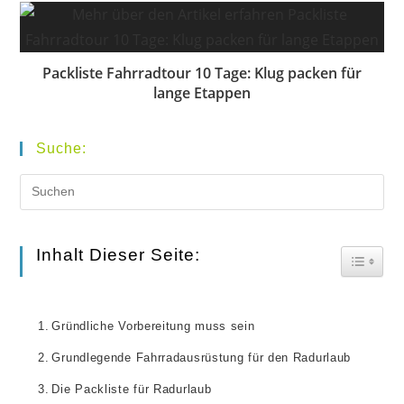
Packliste Fahrradtour 10 Tage: Klug packen für
lange Etappen
Suche:
Pr
Es
to
Inhalt Dieser Seite:
Toggle
clo
the
Gründliche Vorbereitung muss sein
se
Grundlegende Fahrradausrüstung für den Radurlaub
pan
Die Packliste für Radurlaub